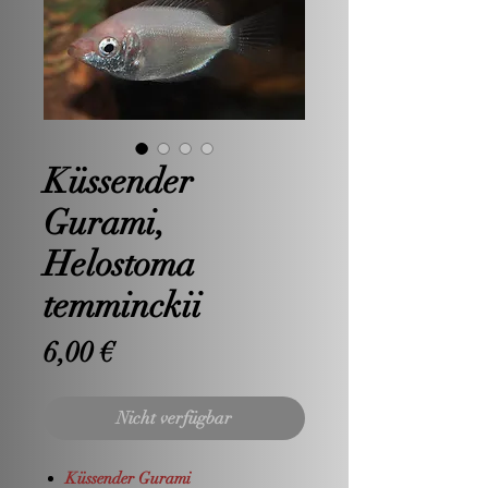
Küssender
Gurami,
Helostoma
temminckii
Preis
6,00 €
Nicht verfügbar
Küssender Gurami