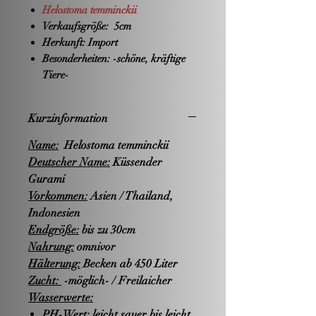
Helostoma temminckii
Verkaufsgröße:
5cm
Herkunft:
Import
Besonderheiten:
-schöne, kräftige
Tiere-
Kurzinformation
Name:
Helostoma temminckii
Deutscher Name:
Küssender
Gurami
Vorkommen:
Asien / Thailand,
Indonesien
Endgröße:
bis zu 30cm
Nahrung:
omnivor
Hälterung:
Becken ab 450 Liter
Zucht:
-möglich- / Freilaicher
Wasserwerte:
PH-Wert: leicht sauer bis leicht