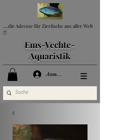
....die Adresse für Zierfische aus aller Welt
!!!
Ems-Vechte-
Aquaristik
Anmelden