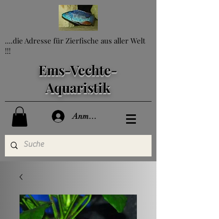
....die Adresse für Zierfische aus aller Welt
!!!
Ems-Vechte-
Aquaristik
Anmelden