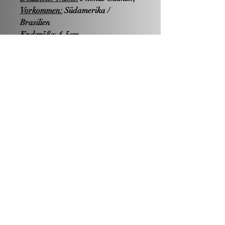
Vorkommen:
Südamerika /
Brasilien
Endgröße:
4-5cm
Nahrung:
karnivor
Hälterung:
Becken ab 160 Liter
Zucht:
-möglich-
Wasserwerte:
PH-Wert: sauer bis neutral
Härte: weich bis mittelhart
Temperatur: 23-29°C
Geschlechtsunterschiede:
Männche
n zeigen deutlich länger
ausgezogene Bauch-,After-, und
Rückenflossen. Der
Schwanzflossenansatz ist zudem
rot gefärbt.
Besonderheiten:
Ein sehr agiler
Schwarmfisch. Die Haltung sollte