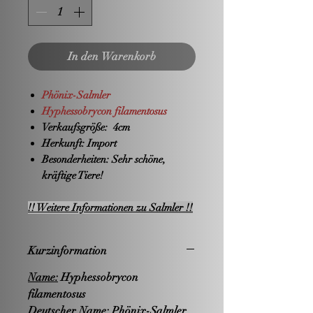
In den Warenkorb
Phönix-Salmler
Hyphessobrycon filamentosus
Verkaufsgröße:
4cm
Herkunft:
Import
Besonderheiten:
Sehr schöne,
kräftige Tiere!
!! Weitere Informationen zu Salmler !!
Kurzinformation
Name:
Hyphessobrycon
filamentosus
Deutscher Name:
Phönix-Salmler,