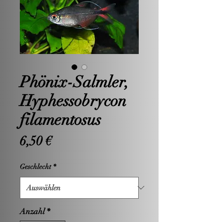
Phönix-Salmler,
Hyphessobrycon
filamentosus
Preis
6,50 €
Geschlecht
*
Anzahl
*