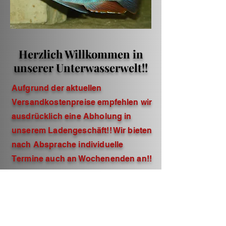
Herzlich Willkommen in
unserer Unterwasserwelt!!
Aufgrund der aktuellen
Versandkostenpreise empfehlen wir
ausdrücklich eine Abholung in
unserem Ladengeschäft!! Wir bieten
nach Absprache individuelle
Termine auch an Wochenenden an!!
Bei längeren Anfahrten verpacken
wir die Fische
kostenlos
in
Thermoboxen mit Sauerstoff und
Heatpacks!!