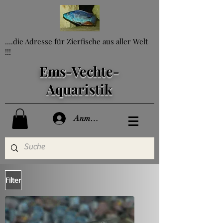
....die Adresse für Zierfische aus aller Welt
!!!
Ems-Vechte-
Aquaristik
Anmelden
Filter