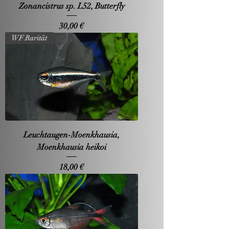
Zonancistrus sp. L52, Butterfly
Preis
30,00 €
WF Rarität
Leuchtaugen-Moenkhausia,
Moenkhausia heikoi
Preis
18,00 €