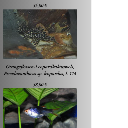
Preis
35,00 €
Orangeflossen-Leopardkaktuswels,
Pseudacanthicus sp. leopardus, L 114
Preis
38,00 €