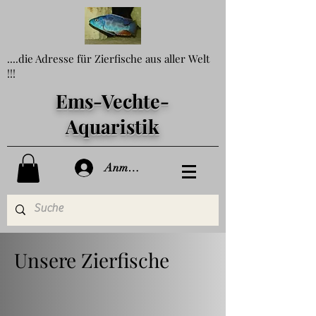
....die Adresse für Zierfische aus aller Welt
!!!
Ems-Vechte-
Aquaristik
Anmelden
Unsere Zierfische