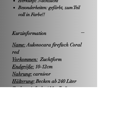
Herkunft:
Nachzucht
Besonderheiten:
gefärbt, zum Teil
voll in Farbe!!
Kurzinformation
Name:
Aulonocara firefisch Coral
red
Vorkommen:
Zuchtform
Endgröße:
10-12cm
Nahrung:
carnivor
Hälterung:
Becken ab 240 Liter
Zucht:
-einfach- / Maulbrüter
Wasserwerte:
PH-Wert: -alkalisch-
Härte: mittelhart bis hart
Temperatur: 24-26°C
Geschlechtsunterschiede:
s. Bilder
Besonderheiten:
Eine besonders