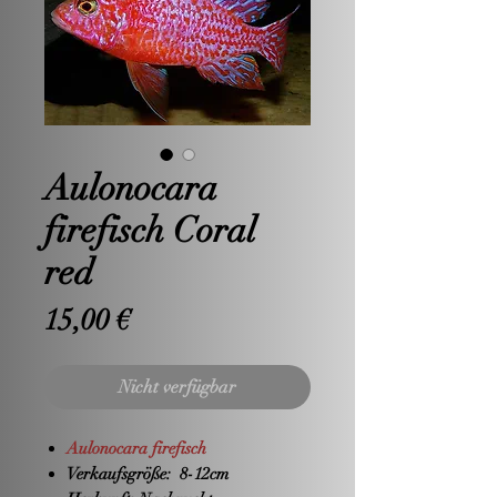
Aulonocara
firefisch Coral
red
Preis
15,00 €
Nicht verfügbar
Aulonocara firefisch
Verkaufsgröße:
8-12cm