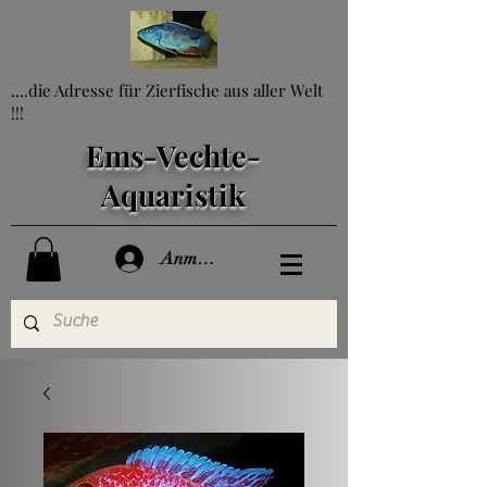
....die Adresse für Zierfische aus aller Welt
!!!
Ems-Vechte-
Aquaristik
Anmelden