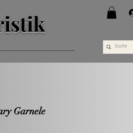
istik
ary Garnele