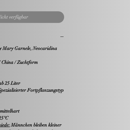
icht verfügbar
y Mary Garnele, Neocaridina
/ China / Zuchtform
b 25 Liter
Spezialisierter Fortpflanzungstyp
 mittelhart
25°C
iede:
Männchen bleiben kleiner