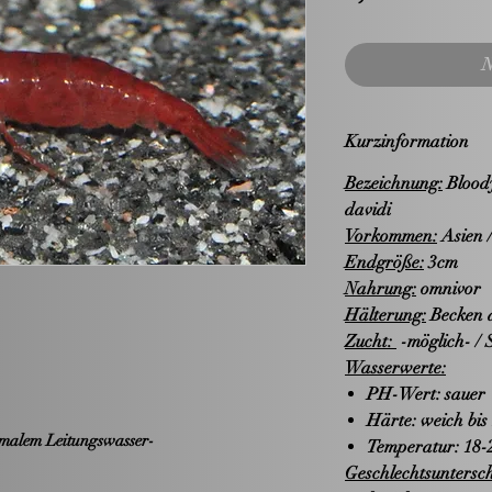
N
Kurzinformation
Bezeichnung:
Blood
davidi
Vorkommen:
Asien 
Endgröße:
3cm
Nahrung:
omnivor
Hälterung:
Becken a
Zucht:
-möglich- / 
Wasserwerte:
PH-Wert: sauer
Härte: weich bis
malem Leitungswasser-
Temperatur: 18-
Geschlechtsuntersch