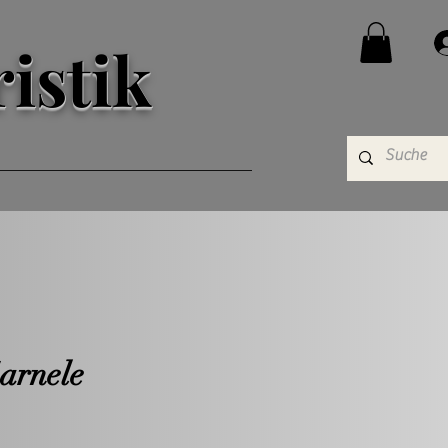
istik
arnele