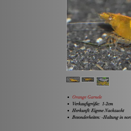
Orange Garnele
Verkaufsgröße:
1-2cm
Herkunft:
Eigene Nachzucht
Besonderheiten:
-Haltung in nor