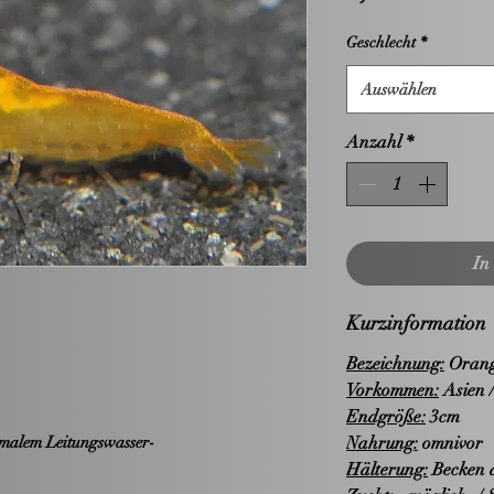
Geschlecht
*
Auswählen
Anzahl
*
In
Kurzinformation
Bezeichnung:
Orange
Vorkommen:
Asien 
Endgröße:
3cm
malem Leitungswasser-
Nahrung:
omnivor
Hälterung:
Becken a