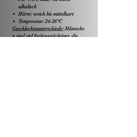
alkalisch
Härte: weich bis mittelhart
Temperatur: 24-26°C
Geschlechtsunterschiede:
Männche
n sind viel farbenprächtiger, die
Flossen sind länger ausgezogen.
Weibchen sind kleiner mit weniger
ausgeprägter Beflossung.
Besonderheiten:
Die Männchen
sind untereinander sehr
unverträglich und bekämpfen sich
oft bis zum Tod. Daher ist hier
eindeutig eine Einzelhaltung zu
empfehlen. Ansonsten sind die
Tiere recht anspruchslos. In
Kleinbecken mit wenig Strömung,
leicht gedämpftes Licht und einige