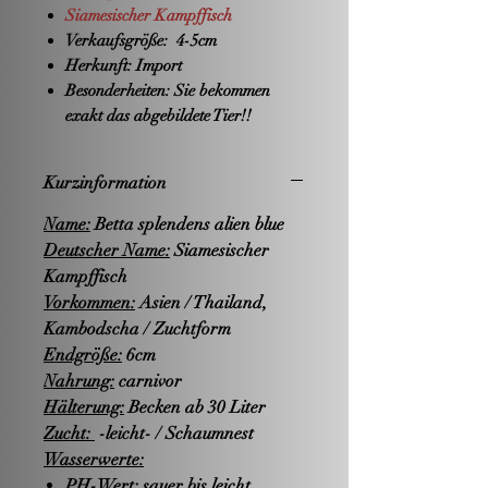
Siamesischer Kampffisch
Verkaufsgröße:
4-5cm
Herkunft:
Import
Besonderheiten:
Sie bekommen
exakt das abgebildete Tier!!
Kurzinformation
Name:
Betta splendens alien blue
Deutscher Name:
Siamesischer
Kampffisch
Vorkommen:
Asien / Thailand,
Kambodscha / Zuchtform
Endgröße:
6cm
Nahrung:
carnivor
Hälterung:
Becken ab 30 Liter
Zucht:
-leicht- / Schaumnest
Wasserwerte:
PH-Wert: sauer bis leicht