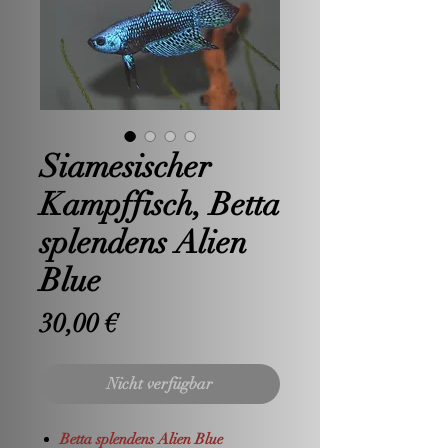
Siamesischer
Kampffisch, Betta
splendens Alien
Blue
Preis
30,00 €
Nicht verfügbar
Betta splendens Alien Blue