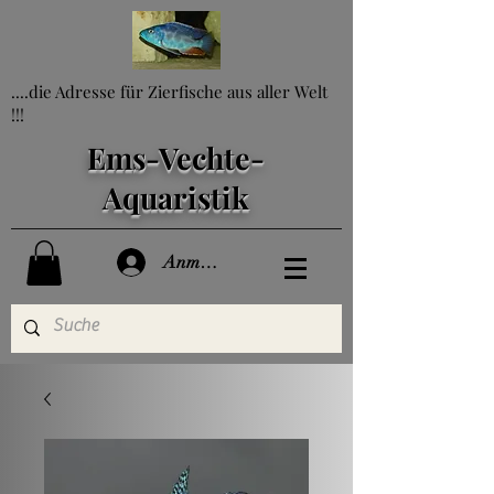
....die Adresse für Zierfische aus aller Welt
!!!
Ems-Vechte-
Aquaristik
Anmelden