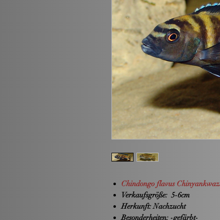
Chindongo flavus Chinyankwaz
Verkaufsgröße:
5-6cm
Herkunft:
Nachzucht
Besonderheiten:
-gefärbt-