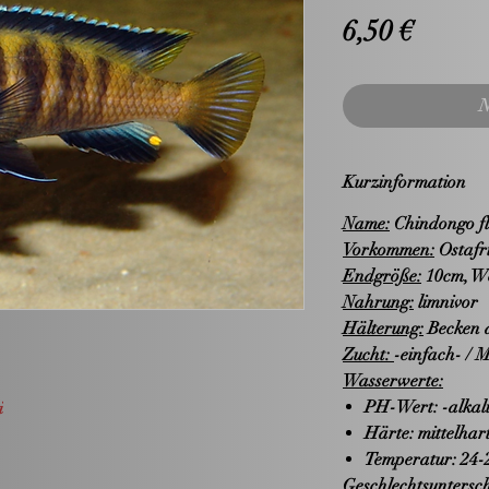
Preis
6,50 €
N
Kurzinformation
Name:
Chindongo fl
Vorkommen:
Ostafr
Endgröße:
10cm, We
Nahrung:
limnivor
Hälterung:
Becken a
Zucht:
-einfach- / 
Wasserwerte:
PH-Wert: -alkal
i
Härte: mittelhart
Temperatur: 24-
Geschlechtsuntersch