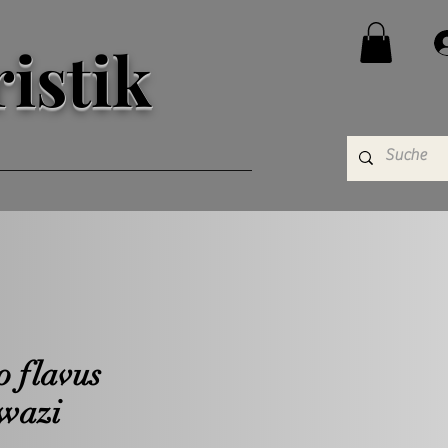
istik
 flavus
wazi