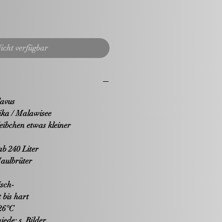
icht verfügbar
avus
ika / Malawisee
ibchen etwas kleiner
b 240 Liter
Maulbrüter
isch-
 bis hart
26°C
iede:
s. Bilder