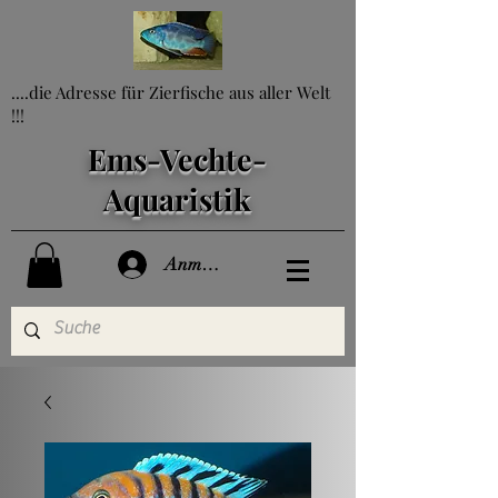
....die Adresse für Zierfische aus aller Welt
!!!
Ems-Vechte-
Aquaristik
Anmelden