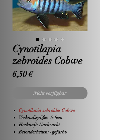
Cynotilapia
zebroides Cobwe
Preis
6,50 €
Nicht verfügbar
Cynotilapia zebroides Cobwe
Verkaufsgröße:
5-6cm
Herkunft:
Nachzucht
Besonderheiten:
-gefärbt-