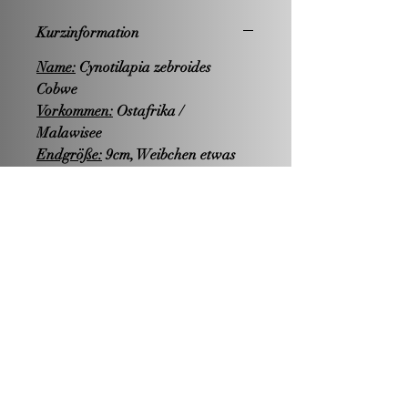
Kurzinformation
Name:
Cynotilapia zebroides
Cobwe
Vorkommen:
Ostafrika /
Malawisee
Endgröße:
9cm, Weibchen etwas
kleiner
Nahrung:
limnivor
Hälterung:
Becken ab 240 Liter
Zucht:
-einfach- / Maulbrüter
Wasserwerte:
PH-Wert: -alkalisch-
Härte: mittelhart bis hart
Temperatur: 24-26°C
Geschlechtsunterschiede:
s. Bilder
Besonderheiten:
Durchsetzungsfähi
ger Mbuna mit etwas höherer