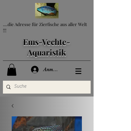
....die Adresse für Zierfische aus aller Welt
!!!
Ems-Vechte-
Aquaristik
Anmelden