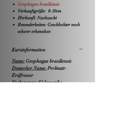
Geophagus brasiliensis
Verkaufsgröße:
8-10cm
Herkunft:
Nachzucht
Besonderheiten:
Geschlechter noch
schwer erkennbar.
Kurzinformation
Name:
Geophagus brasiliensis
Deutscher Name:
Perlmutt-
Erdfresser
Vorkommen:
Südamerika
Endgröße:
18cm
Nahrung:
carnivor
Hälterung:
Becken ab 350 Liter
Zucht:
-leicht-
Wasserwerte:
PH-Wert: sauer bis neutral
Härte: weich