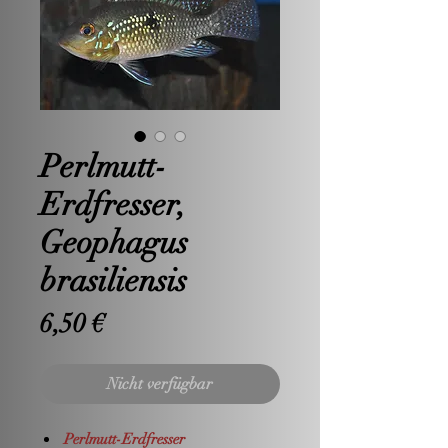
Perlmutt-
Erdfresser,
Geophagus
brasiliensis
Preis
6,50 €
Nicht verfügbar
Perlmutt-Erdfresser