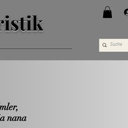
istik
mler,
a nana