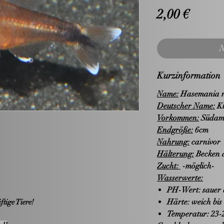
Preis
2,00 €
N
Kurzinformation
Name:
Hasemania 
Deutscher Name:
Ku
Vorkommen:
Südame
Endgröße:
6cm
Nahrung:
carnivor
Hälterung:
Becken a
Zucht:
-möglich-
Wasserwerte:
PH-Wert: sauer b
Härte: weich bis 
ftige Tiere!
Temperatur: 23-