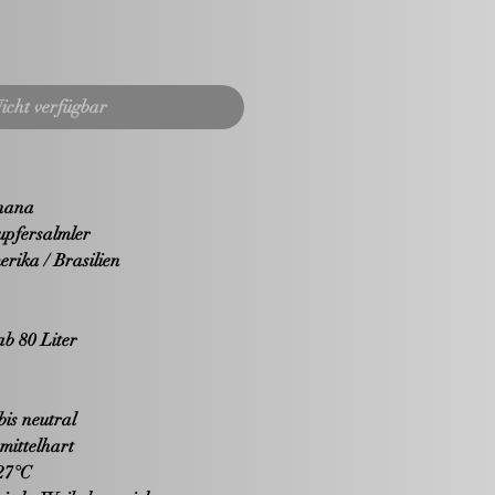
icht verfügbar
nana
pfersalmler
rika / Brasilien
b 80 Liter
is neutral
mittelhart
27°C