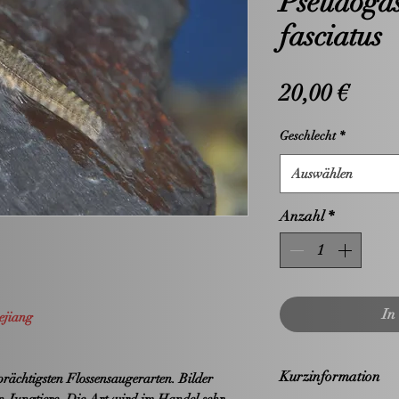
Pseudoga
fasciatus
Preis
20,00 €
Geschlecht
*
Auswählen
Anzahl
*
In
ejiang
Kurzinformation
rächtigsten Flossensaugerarten. Bilder
n Jungtiere. Die Art wird im Handel sehr