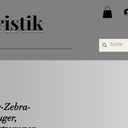
istik
r-Zebra-
uger,