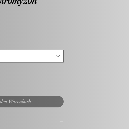
stromyzon
 den Warenkorb