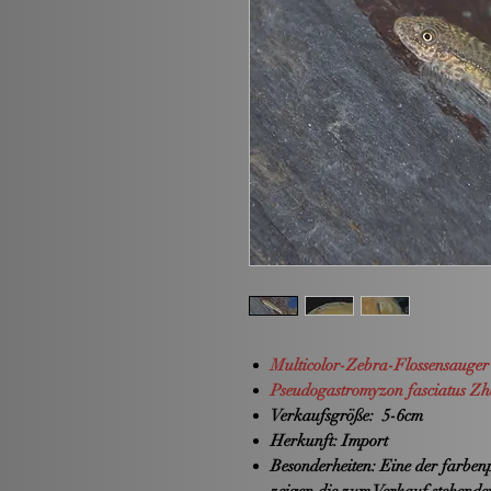
Multicolor-Zebra-Flossensauger
Pseudogastromyzon fasciatus Zh
Verkaufsgröße:
5-6cm
Herkunft:
Import
Besonderheiten:
Eine der farbenp
zeigen die zum Verkauf stehende