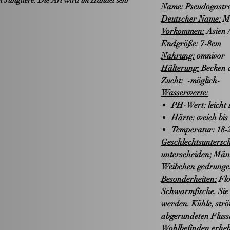
Name:
Pseudogastro
Deutscher Name:
Mu
Vorkommen:
Asien 
Endgröße:
7-8cm
Nahrung:
omnivor
Hälterung:
Becken a
Zucht:
-möglich-
Wasserwerte:
PH-Wert: leicht s
Härte: weich bis 
Temperatur: 18-
Geschlechtsuntersch
unterscheiden; Män
Weibchen gedrunge
Besonderheiten:
Flo
Schwarmfische. Sie 
werden. Kühle, strö
abgerundeten Fluss
Wohlbefinden erhe