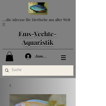
....die Adresse für Zierfische aus aller Welt
!!!
Ems-Vechte-
Aquaristik
Anmelden