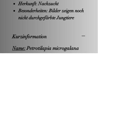
Herkunft:
Nachzucht
Besonderheiten:
Bilder zeigen noch
nicht durchgefärbte Jungtiere
Kurzinformation
Name:
Petrotilapia microgalana
Vorkommen:
Ostafrika /
Malawisee
Endgröße:
14cm, Weibchen kleiner
Nahrung:
limnivor
Hälterung:
Becken ab 240 Liter
Zucht:
-einfach-
Wasserwerte:
PH-Wert: -alkalisch-
Härte: mittelhart bis hart
Temperatur: 24-26°C
Geschlechtsunterschiede:
s. Bilder
Besonderheiten:
-keine-