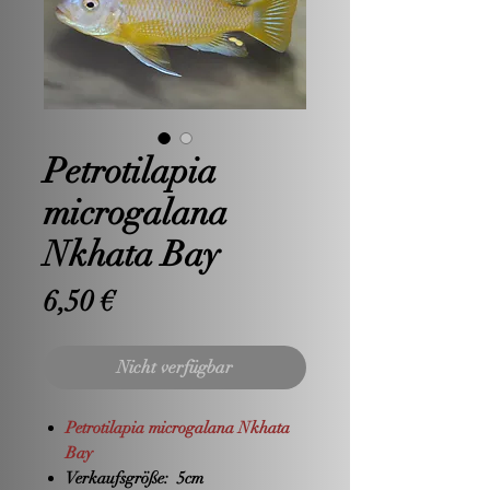
Petrotilapia
microgalana
Nkhata Bay
Preis
6,50 €
Nicht verfügbar
Petrotilapia microgalana Nkhata
Bay
Verkaufsgröße:
5cm