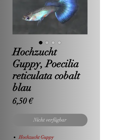
Hochzucht
Guppy, Poecilia
reticulata cobalt
blau
Preis
6,50 €
Nicht verfügbar
Hochzucht Guppy