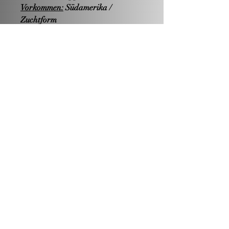
Vorkommen:
Südamerika /
Zuchtform
Endgröße:
5cm, Männchen
deutlich kleiner
Nahrung:
omnivor
Hälterung:
Becken ab 80 Liter
Zucht:
-einfach- (Lebendgebärend)
Wasserwerte:
PH-Wert: neutral bis alkalisch
Härte: mittelhart bis hart
Temperatur: 20-26°C
Geschlechtsunterschiede:
Weibchen
sind unscheinbarer und deutlich
größer. Männchen sind sehr
farbenprächtig.
Besonderheiten:
Ein sehr schöner
und "stabiler" Guppy. Auch für das
Gemeinschaftsbecken tauglich.