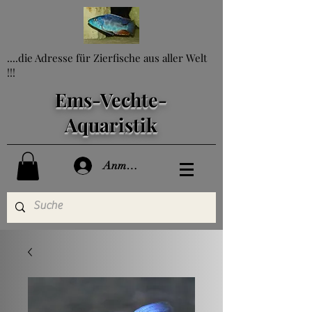
....die Adresse für Zierfische aus aller Welt
!!!
Ems-Vechte-
Aquaristik
Anmelden