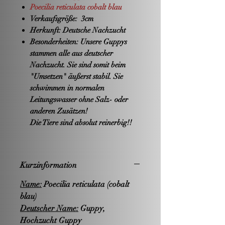
Poecilia reticulata cobalt blau
Verkaufsgröße:
3cm
Herkunft:
Deutsche Nachzucht
Besonderheiten:
Unsere Guppys
stammen alle aus deutscher
Nachzucht. Sie sind somit beim
"Umsetzen" äußerst stabil. Sie
schwimmen in normalen
Leitungswasser ohne Salz- oder
anderen Zusätzen!
Die Tiere sind absolut reinerbig!!
Kurzinformation
Name:
Poecilia reticulata (cobalt
blau)
Deutscher Name:
Guppy,
Hochzucht Guppy