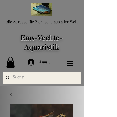
....die Adresse für Zierfische aus aller Welt
!!!
Ems-Vechte-
Aquaristik
Anmelden