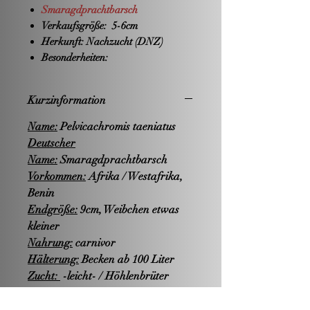
Smaragdprachtbarsch
Verkaufsgröße:
5-6cm
Herkunft:
Nachzucht (DNZ)
Besonderheiten:
Kurzinformation
Name:
Pelvicachromis taeniatus
Deutscher
Name:
Smaragdprachtbarsch
Vorkommen:
Afrika / Westafrika,
Benin
Endgröße:
9cm, Weibchen etwas
kleiner
Nahrung:
carnivor
Hälterung:
Becken ab 100 Liter
Zucht:
-leicht- / Höhlenbrüter
Wasserwerte:
PH-Wert: sauer bis neutral