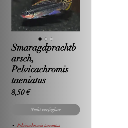
Smaragdprachtb
arsch,
Pelvicachromis
taeniatus
Preis
8,50 €
Nicht verfügbar
Pelvicachromis taeniatus